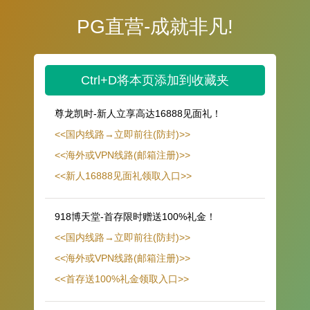
PG直营-成就非凡!
Ctrl+D将本页添加到收藏夹
尊龙凯时-新人立享高达16888见面礼！
<<国内线路→立即前往(防封)>>
<<海外或VPN线路(邮箱注册)>>
<<新人16888见面礼领取入口>>
918博天堂-首存限时赠送100%礼金！
<<国内线路→立即前往(防封)>>
<<海外或VPN线路(邮箱注册)>>
<<首存送100%礼金领取入口>>