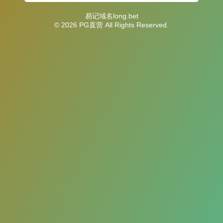
易记域名long.bet
© 2026 PG直营 All Rights Reserved.